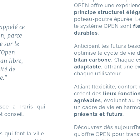
OPEN offre une expérien
principe structurel élég
poteau-poutre épurée. Le
le système OPEN sont
fl
appelé ce
durables
.
n, parce
e sur le
Anticipant les futurs be
d’Open
optimise le cycle de vie 
bilan carbone.
Chaque e
an libre,
adaptable
, offrant une 
lité de
chaque utilisateur.
e.”
Alliant flexibilité, confor
créent des
lieux fonctio
agréables
, évoluant au 
asée à Paris qui
un cadre de vie en harmo
t conseil.
présents et futurs
.
Découvrez dès aujourd’hui 
qui font la ville.
qu’offre OPEN pour transf