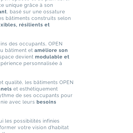
ce unique grâce à son
ant
, basé sur une ossature
s bâtiments construits selon
exibles, résilients et
soins des occupants, OPEN
du bâtiment et
améliore son
space devient
modulable et
expérience personnalisée à
t et qualité, les bâtiments OPEN
nnels
et esthétiquement
rythme de ses occupants pour
nie avec leurs
besoins
les possibilités infinies
ormer votre vision d’habitat