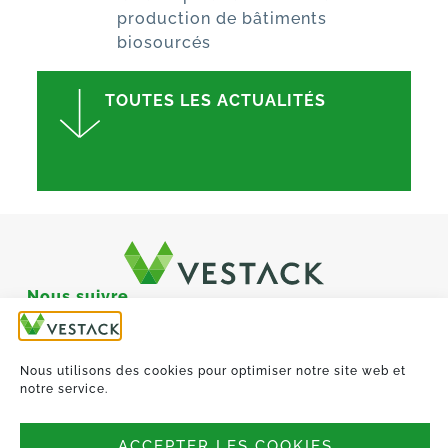
production de bâtiments
biosourcés
TOUTES LES ACTUALITÉS
Nous suivre
Siège social :
Nous utilisons des cookies pour optimiser notre site web et
4-6, Rue de Penthièvre,
notre service.
75008 Paris
Site de Saint-Germain-
ACCEPTER LES COOKIES
Laval :