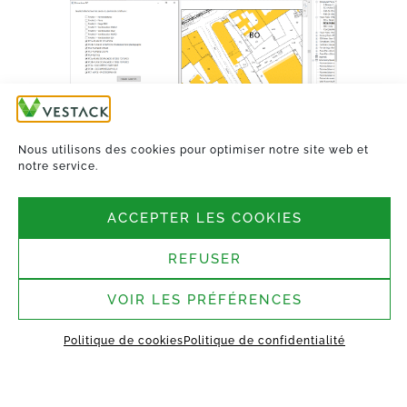
TOUTES LES ACTUALITÉS
Nous utilisons des cookies pour optimiser notre site web et
notre service.
ACCEPTER LES COOKIES
REFUSER
VOIR LES PRÉFÉRENCES
Nous suivre
Politique de cookies
Politique de confidentialité
Siège social :
4-6, Rue de Penthièvre,