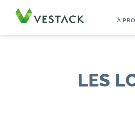
À PR
LES L