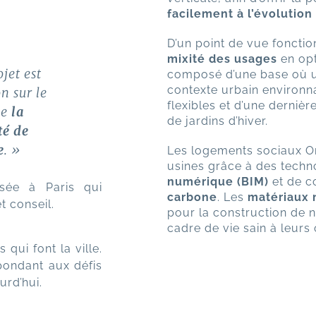
facilement à l’évolution
D’un point de vue fonction
mixité des usages
en opt
jet est
composé d’une base où un
contexte urbain environna
n sur le
flexibles et d’une derniè
de
la
de jardins d’hiver.
té de
e
. »
Les logements sociaux On
usines grâce à des techn
numérique (BIM)
et de c
asée à Paris qui
carbone
. Les
matériaux n
t conseil.
pour la construction de 
cadre de vie sain à leur
qui font la ville.
pondant aux défis
rd’hui.