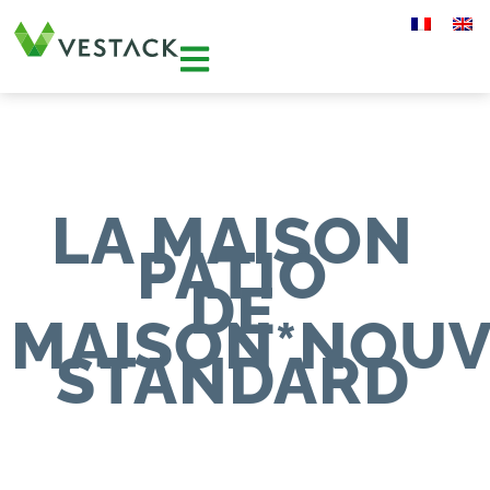
LA MAISON
PATIO
DE
MAISON*NOU
STANDARD