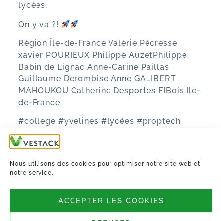
lycées.
On y va ?!
Région Île-de-France
Valérie Pécresse
xavier POURIEUX
Philippe Auzet
Philippe
Babin de Lignac
Anne-Carine Paillas
Guillaume Derombise
Anne GALIBERT
MAHOUKOU
Catherine Desportes
FIBois Ile-
de-France
#college
#yvelines
#lycées
#proptech
#greentech
#industrie40
#construction
#modulaire
#robotisation
#biosourcé
#BIM
#sustainability
#EcoConception
Nous utilisons des cookies pour optimiser notre site web et
#Industrialisation
notre service.
TOUTES LES ACTUALITÉS
ACCEPTER LES COOKIES