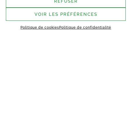
REFUSER
VOIR LES PRÉFÉRENCES
Politique de cookies
Politique de confidentialité
Nous suivre
Siège social :
4-6, Rue de Penthièvre,
75008 Paris
Site de Saint-Germain-
Laval :
1 rue des Argiles Vertes,
77130 Saint-Germain-Laval
ACCUEIL
À PROPOS
TECHNOLOGIE
MANIFESTO