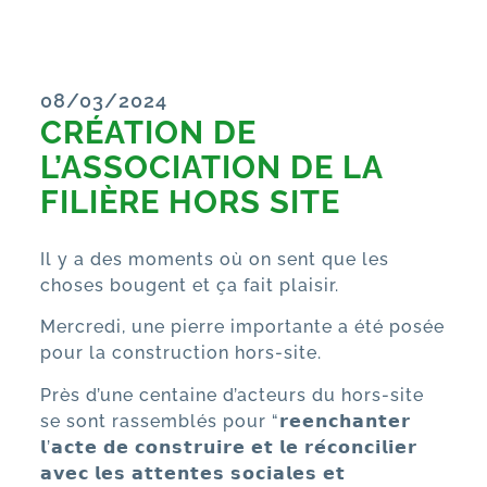
08/03/2024
CRÉATION DE
L’ASSOCIATION DE LA
FILIÈRE HORS SITE
Il y a des moments où on sent que les
choses bougent et ça fait plaisir.
Mercredi, une pierre importante a été posée
pour la construction hors-site.
Près d’une centaine d’acteurs du hors-site
se sont rassemblés pour “𝗿𝗲𝗲𝗻𝗰𝗵𝗮𝗻𝘁𝗲𝗿
𝗹’𝗮𝗰𝘁𝗲 𝗱𝗲 𝗰𝗼𝗻𝘀𝘁𝗿𝘂𝗶𝗿𝗲 𝗲𝘁 𝗹𝗲 𝗿𝗲́𝗰𝗼𝗻𝗰𝗶𝗹𝗶𝗲𝗿
𝗮𝘃𝗲𝗰 𝗹𝗲𝘀 𝗮𝘁𝘁𝗲𝗻𝘁𝗲𝘀 𝘀𝗼𝗰𝗶𝗮𝗹𝗲𝘀 𝗲𝘁