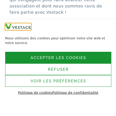
association et dont nous sommes ravis de
faire partie avec Vestack !
L’avenir de la construction est devant nous !
TOUTES LES ACTUALITÉS
Nous utilisons des cookies pour optimiser notre site web et
notre service.
ACCEPTER LES COOKIES
REFUSER
VOIR LES PRÉFÉRENCES
Nous suivre
Politique de cookies
Politique de confidentialité
Siège social :
4-6, Rue de Penthièvre,
75008 Paris