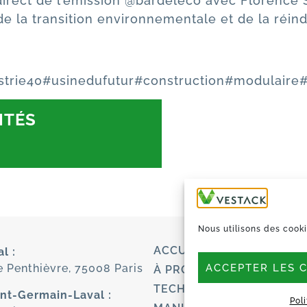
u direct de l’émission @bardeleco avec Florence
e la transition environnementale et de la réind
strie40
#usinedufutur
#construction
#modulaire
#
ITÉS
Nous utilisons des cooki
ACCUEIL
l :
ACCEPTER LES 
e Penthièvre, 75008 Paris
À PROPOS
TECHNOLOGIE
int-Germain-Laval :
Pol