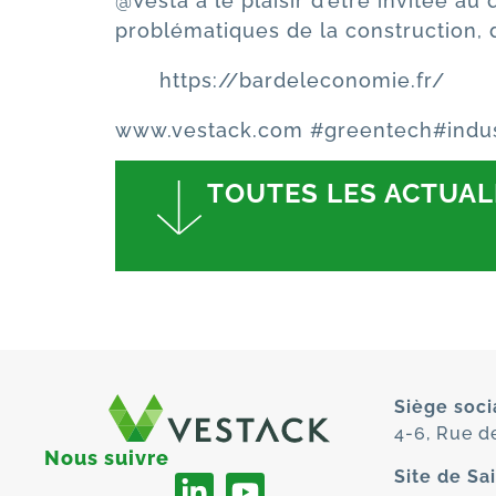
@Vesta a le plaisir d’être invitée a
problématiques de la construction, d
https://bardeleconomie.fr/
www.vestack.com
#greentech
#indu
TOUTES LES ACTUAL
Siège socia
4-6, Rue d
Nous suivre
Site de Sa