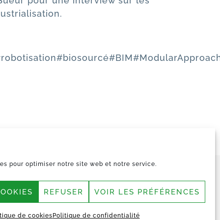
 Sueur pour une interview sur les
ustrialisation.
robotisation
#biosourcé
#BIM
#ModularApproac
es pour optimiser notre site web et notre service.
CONTACT
COOKIES
REFUSER
VOIR LES PRÉFÉRENCES
MY VESTACK
Mentions légales et Politique de
itique de cookies
Politique de confidentialité