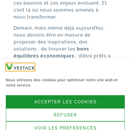
ces besoins et ces enjeux évoluent. Et
c’est là où nous sommes amenés à
nous transformer.
Demain, mais même déjà aujourd’hui,
nous devons être en mesure de
proposer des inspirations, des
solutions ; de trouver les
bons
équilibres économiques
; d’être prêts à
prendre des paris et des risques
différents de ceux auxquels nous avons
l’habitude. Faire notre métier tout en
Nous utilisons des cookies pour optimiser notre site web et
essayant constamment de le devancer.
notre service.
Car notre métier, c’est être
assembleurs de différents ingrédients,
ACCEPTER LES COOKIES
adaptés au contexte, pour créer des
bouts de ville, qui s’intégreront
REFUSER
harmonieusement dans l’existant et
répondront aux attentes de leurs futurs
VOIR LES PRÉFÉRENCES