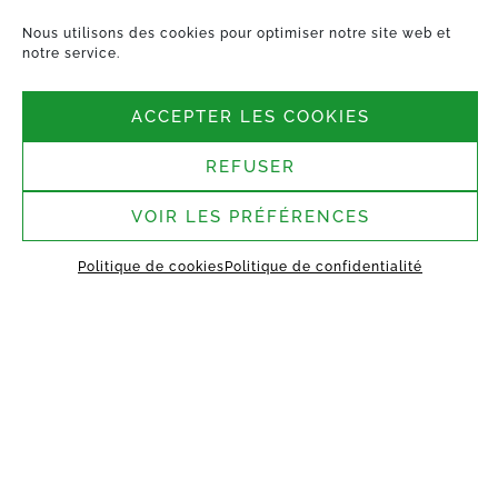
Nous utilisons des cookies pour optimiser notre site web et
notre service.
Nous suivre
ACCEPTER LES COOKIES
Siège social :
4-6, Rue de Penthièvre,
REFUSER
75008 Paris
Site de Saint-Germain-
VOIR LES PRÉFÉRENCES
Laval :
1 rue des Argiles Vertes,
Politique de cookies
Politique de confidentialité
77130 Saint-Germain-Laval
ACCUEIL
À PROPOS
TECHNOLOGIE
MANIFESTO
TRAVAILLONS
ENSEMBLE
PROJETS
CONTACT
MY VESTACK