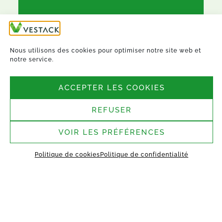
Nous utilisons des cookies pour optimiser notre site web et
notre service.
Nous suivre
ACCEPTER LES COOKIES
Siège social :
REFUSER
4-6, Rue de Penthièvre,
75008 Paris
VOIR LES PRÉFÉRENCES
Site de Saint-Germain-
Laval :
Politique de cookies
Politique de confidentialité
1 rue des Argiles Vertes,
77130 Saint-Germain-Laval
ACCUEIL
À PROPOS
TECHNOLOGIE
MANIFESTO