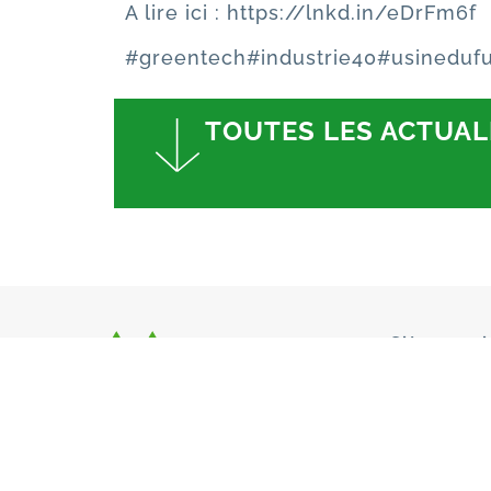
A lire ici :
https://lnkd.in/eDrFm6f
#greentech
#industrie40
#usinedufu
TOUTES LES ACTUAL
Siège socia
4-6, Rue d
Nous suivre
Site de Sa
1 rue des A
77130 Sain