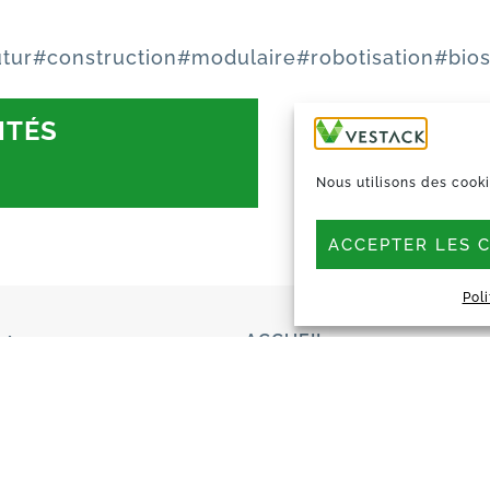
tur
#construction
#modulaire
#robotisation
#bio
ITÉS
Nous utilisons des cooki
ACCEPTER LES 
Pol
ACCUEIL
l :
e Penthièvre, 75008 Paris
À PROPOS
TECHNOLOGIE
int-Germain-Laval :
MANIFESTO
rgiles Vertes,
TRAVAILLONS ENSEMBLE
t-Germain-Laval