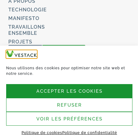
À PROPOS
TECHNOLOGIE
MANIFESTO
TRAVAILLONS
ENSEMBLE
PROJETS
CONTACT
MY VESTACK
Mentions légales et Politique de confidentialité
Nous utilisons des cookies pour optimiser notre site web et
Politique de cookies (UE)
notre service.
© 2026- Tous droits réservés
ACCEPTER LES COOKIES
REFUSER
VOIR LES PRÉFÉRENCES
Politique de cookies
Politique de confidentialité