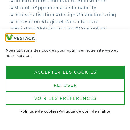
#construction
#modulaire
#biosourcé
#ModularApproach
#sustainability
#Industrialisation
#design
#manufacturing
#innovation
#logiciel
#architecture
#Building
#Infrastructure
#Conception
#optimisation
#BIM
Nous utilisons des cookies pour optimiser notre site web et
TOUTES LES ACTUALITÉS
notre service.
ACCEPTER LES COOKIES
REFUSER
VOIR LES PRÉFÉRENCES
Nous suivre
Politique de cookies
Politique de confidentialité
Siège social :